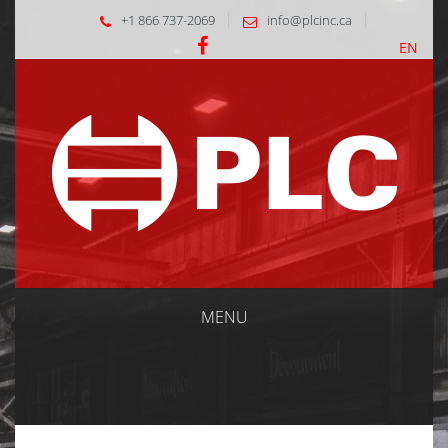
+1 866 737-2069
info@plcinc.ca
EN
MENU