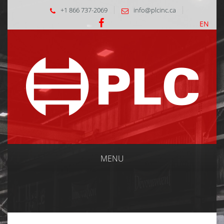
+1 866 737-2069
info@plcinc.ca
EN
MENU