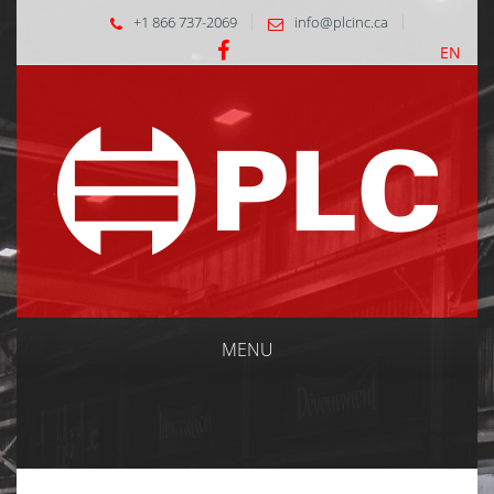
+1 866 737-2069
info@plcinc.ca
EN
MENU