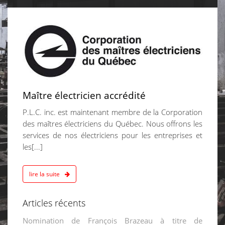
ournier
2015
Maître électricien accrédité
P.L.C. inc. est maintenant membre de la Corporation
des maîtres électriciens du Québec. Nous offrons les
services de nos électriciens pour les entreprises et
les[...]
lire la suite
Articles récents
Nomination de François Brazeau à titre de