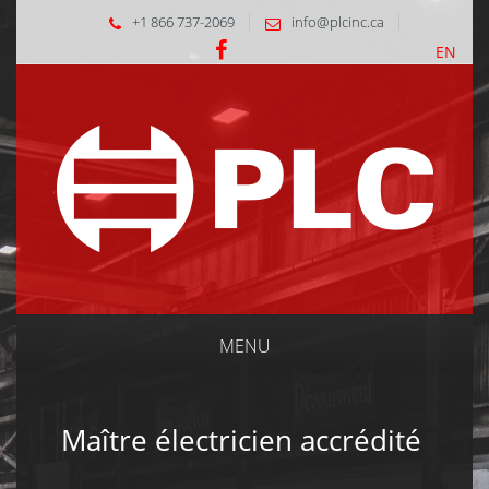
+1 866 737-2069
info@plcinc.ca
EN
MENU
Maître électricien accrédité