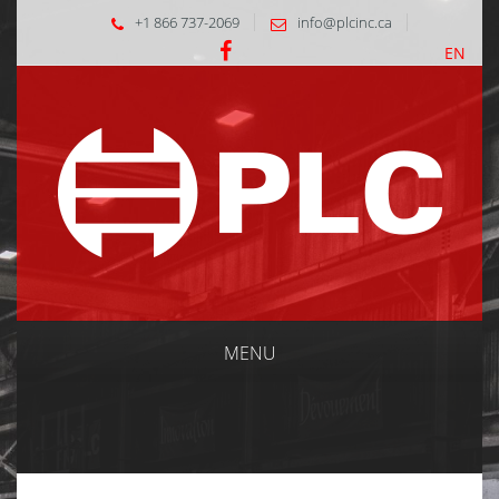
+1 866 737-2069
info@plcinc.ca
EN
MENU