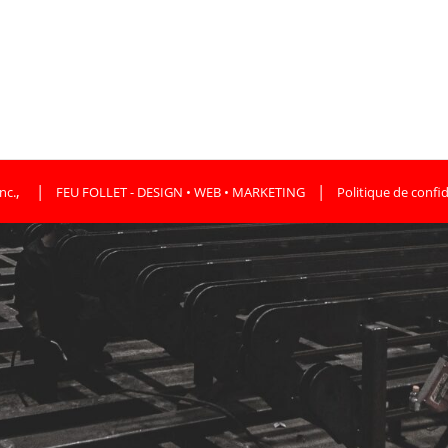
,
|
|
nc.
FEU FOLLET - DESIGN • WEB • MARKETING
Politique de confid