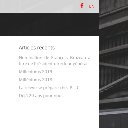
EN
Articles récents
Nomination de François Brazeau à
titre de Président-directeur général
Milleniums 2019
Milléniums 2018
La relève se prépare chez P.L.C.
Déjà 20 ans pour nous!