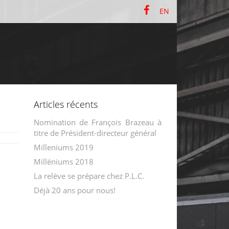
EN
Articles récents
Nomination de François Brazeau à
titre de Président-directeur général
Milleniums 2019
Milléniums 2018
La relève se prépare chez P.L.C.
Déjà 20 ans pour nous!