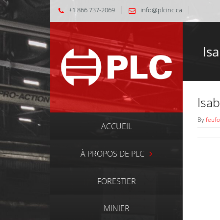
+1 866 737-2069
info@plcinc.ca
Is
Isab
By
feufo
ACCUEIL
À PROPOS DE PLC
FORESTIER
MINIER