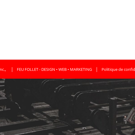
,
|
|
nc.
FEU FOLLET - DESIGN • WEB • MARKETING
Politique de confid