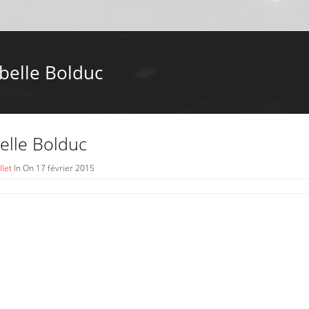
abelle Bolduc
elle Bolduc
llet
In On 17 février 2015