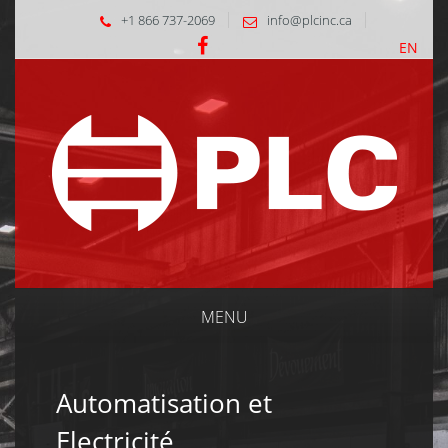
+1 866 737-2069
info@plcinc.ca
EN
MENU
Automatisation et
Electricité