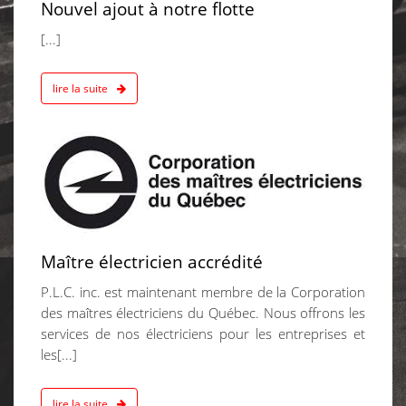
Nouvel ajout à notre flotte
[...]
lire la suite
ournier
2015
Maître électricien accrédité
P.L.C. inc. est maintenant membre de la Corporation
des maîtres électriciens du Québec. Nous offrons les
services de nos électriciens pour les entreprises et
les[...]
lire la suite