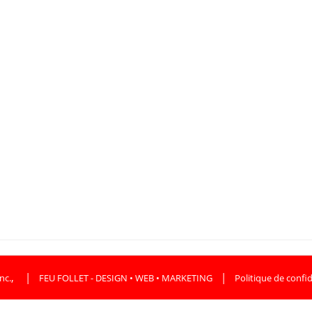
,
|
|
nc.
FEU FOLLET - DESIGN • WEB • MARKETING
Politique de confid