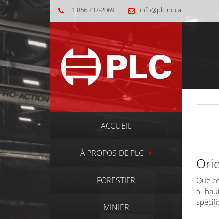
+1 866 737-2069
info@plcinc.ca
ACCUEIL
À PROPOS DE PLC
Ori
FORESTIER
Que ce
à haut
spécif
MINIER