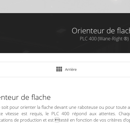
Orienteur de flac
PLC 400 (Wane-Right ®)
Arrière
enteur de flache
 soit pour orienter la flache devant une raboteuse ou pour toute a
e vitesse est requis, le PLC 400 répond aux attentes. Chaq
ications de production et est testé en fonction de vos critères d’o