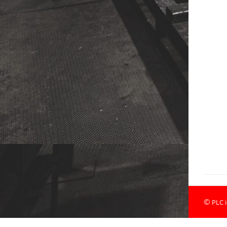
©
PLC i