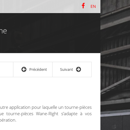
EN
he
Précédent
Suivant
utre application pour laquelle un tourne-pièces
ue tourne-pièces Wane-Right s’adapte à vos
pération.